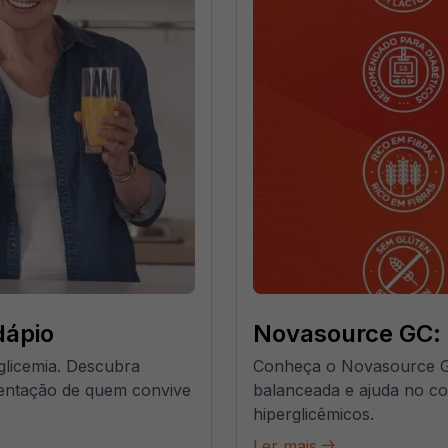
dápio
Novasource GC: n
 glicemia. Descubra
Conheça o Novasource GC
mentação de quem convive
balanceada e ajuda no con
hiperglicêmicos.
Ler mais