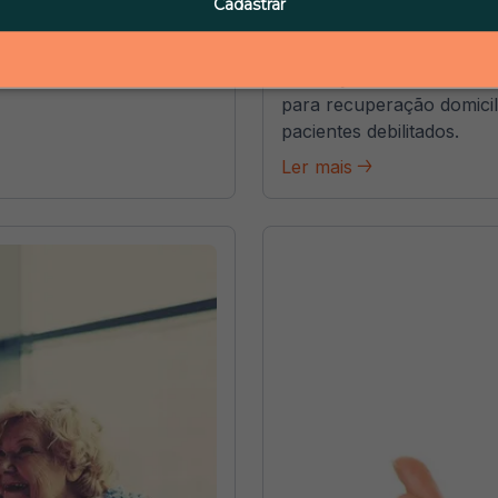
Dietas enterais 
Cadastrar
Fresenius
iabéticos, ajudando no
escubra opções e dicas
Conheça as dietas enterai
para recuperação domicili
pacientes debilitados.
Ler mais