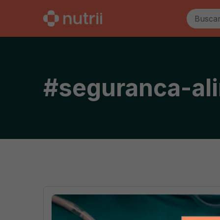
#
seguranca-al