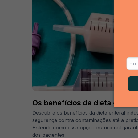
Os benefícios da dieta enteral
Descubra os benefícios da dieta enteral indus
segurança contra contaminações até a pratic
Entenda como essa opção nutricional garant
dos pacientes.