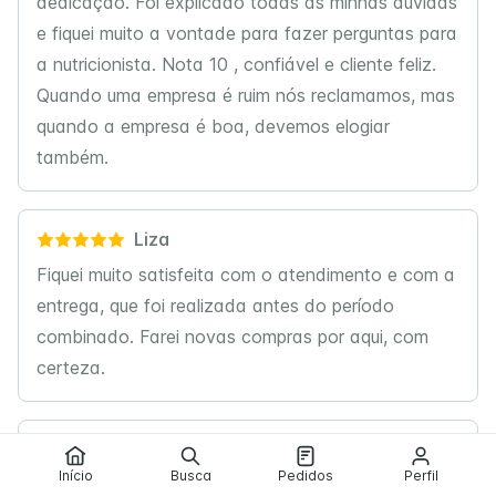
dedicação. Foi explicado todas as minhas duvidas
e fiquei muito a vontade para fazer perguntas para
a nutricionista. Nota 10 , confiável e cliente feliz.
Quando uma empresa é ruim nós reclamamos, mas
quando a empresa é boa, devemos elogiar
também.
Liza
Fiquei muito satisfeita com o atendimento e com a
entrega, que foi realizada antes do período
combinado. Farei novas compras por aqui, com
certeza.
Stella m
Início
Busca
Pedidos
Perfil
Agredeço a empresa novanutrii , sou de recife e