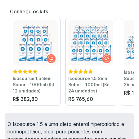
Conheça os kits
Isosou
Isosource 1.5 Sem
Isosource 1.5 Sem
Sabor 
Sabor - 1000ml (Kit
Sabor - 1000ml (Kit
36 uni
12 unidades)
24 unidades)
R$ 1.1
R$ 382,80
R$ 765,60
O Isosource 1.5 é uma dieta enteral hipercalórica e
normoprotéica, ideal para pacientes com