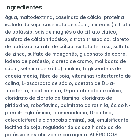
Ingredientes:
água, maltodextrina, caseinato de cálcio, proteína
isolada da soja, caseinato de sódio, minerais ) citrato
de potássio, sais de magnésio do citrato cítrico,
sosfato de cálcio tribásico, citrato trissódico, cloreto
de potássio, citrato de cálcio, sulfato ferroso, sulfato
de zinco, sulfato de manganês, gluconato de cobre,
iodeto de potássio, cloreto de cromo, molibdato de
sódio, selenito de sódio), inulina, triglicerídeos de
cadeia média, fibra de soja, vitaminas (bitartarato de
colina, L-ascorbato de sódio, acetato de DL-a-
tocoferila, nicotinamida, D-pantotenato de cálcio,
cloridrato de cloreto de tiamina, cloridrato de
piridoxina, roboflavina, palmitato de retinila, ácido N-
pteroil-L-glutâmico, fitomenadiona, D-biotina,
colecalciferol e cianocobalamina), sal, emulsificante
lecitina de soja, regulador de acidez hidróxido de
potássio e estabilizante carragena. ALÉRGICOS: