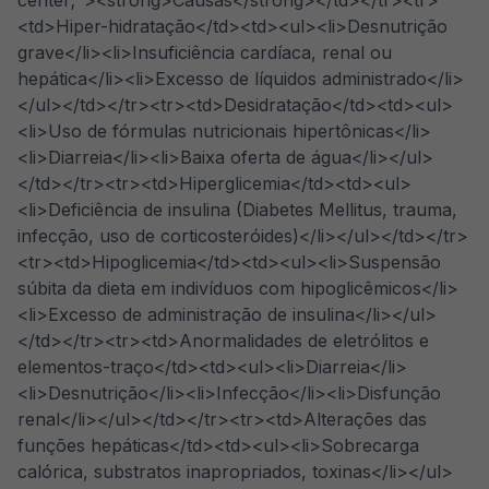
center;"><strong>Causas</strong></td></tr><tr>
<td>Hiper-hidratação</td><td><ul><li>Desnutrição
grave</li><li>Insuficiência cardíaca, renal ou
hepática</li><li>Excesso de líquidos administrado</li>
</ul></td></tr><tr><td>Desidratação</td><td><ul>
<li>Uso de fórmulas nutricionais hipertônicas</li>
<li>Diarreia</li><li>Baixa oferta de água</li></ul>
</td></tr><tr><td>Hiperglicemia</td><td><ul>
<li>Deficiência de insulina (Diabetes Mellitus, trauma,
infecção, uso de corticosteróides)</li></ul></td></tr>
<tr><td>Hipoglicemia</td><td><ul><li>Suspensão
súbita da dieta em indivíduos com hipoglicêmicos</li>
<li>Excesso de administração de insulina</li></ul>
</td></tr><tr><td>Anormalidades de eletrólitos e
elementos-traço</td><td><ul><li>Diarreia</li>
<li>Desnutrição</li><li>Infecção</li><li>Disfunção
renal</li></ul></td></tr><tr><td>Alterações das
funções hepáticas</td><td><ul><li>Sobrecarga
calórica, substratos inapropriados, toxinas</li></ul>