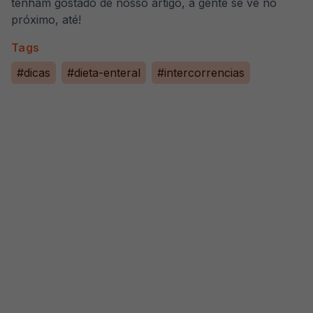
tenham gostado de nosso artigo, a gente se vê no
próximo, até!
Tags
#
dicas
#
dieta-enteral
#
intercorrencias