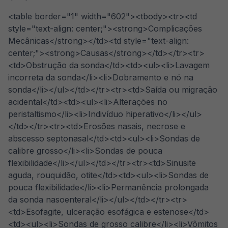
<table border="1" width="602"><tbody><tr><td
style="text-align: center;"><strong>Complicações
Mecânicas</strong></td><td style="text-align:
center;"><strong>Causas</strong></td></tr><tr>
<td>Obstrução da sonda</td><td><ul><li>Lavagem
incorreta da sonda</li><li>Dobramento e nó na
sonda</li></ul></td></tr><tr><td>Saída ou migração
acidental</td><td><ul><li>Alterações no
peristaltismo</li><li>Indivíduo hiperativo</li></ul>
</td></tr><tr><td>Erosões nasais, necrose e
abscesso septonasal</td><td><ul><li>Sondas de
calibre grosso</li><li>Sondas de pouca
flexibilidade</li></ul></td></tr><tr><td>Sinusite
aguda, rouquidão, otite</td><td><ul><li>Sondas de
pouca flexibilidade</li><li>Permanência prolongada
da sonda nasoenteral</li></ul></td></tr><tr>
<td>Esofagite, ulceração esofágica e estenose</td>
<td><ul><li>Sondas de grosso calibre</li><li>Vômitos