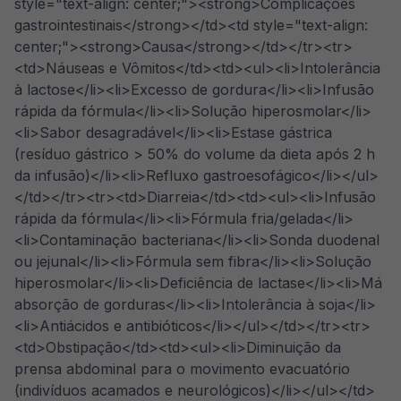
style="text-align: center;"><strong>Complicações
gastrointestinais</strong></td><td style="text-align:
center;"><strong>Causa</strong></td></tr><tr>
<td>Náuseas e Vômitos</td><td><ul><li>Intolerância
à lactose</li><li>Excesso de gordura</li><li>Infusão
rápida da fórmula</li><li>Solução hiperosmolar</li>
<li>Sabor desagradável</li><li>Estase gástrica
(resíduo gástrico > 50% do volume da dieta após 2 h
da infusão)</li><li>Refluxo gastroesofágico</li></ul>
</td></tr><tr><td>Diarreia</td><td><ul><li>Infusão
rápida da fórmula</li><li>Fórmula fria/gelada</li>
<li>Contaminação bacteriana</li><li>Sonda duodenal
ou jejunal</li><li>Fórmula sem fibra</li><li>Solução
hiperosmolar</li><li>Deficiência de lactase</li><li>Má
absorção de gorduras</li><li>Intolerância à soja</li>
<li>Antiácidos e antibióticos</li></ul></td></tr><tr>
<td>Obstipação</td><td><ul><li>Diminuição da
prensa abdominal para o movimento evacuatório
(indivíduos acamados e neurológicos)</li></ul></td>