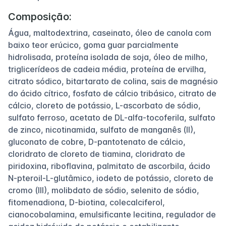
Composição:
Água, maltodextrina, caseinato, óleo de canola com
baixo teor erúcico, goma guar parcialmente
hidrolisada, proteína isolada de soja, óleo de milho,
triglicerídeos de cadeia média, proteína de ervilha,
citrato sódico, bitartarato de colina, sais de magnésio
do ácido cítrico, fosfato de cálcio tribásico, citrato de
cálcio, cloreto de potássio, L-ascorbato de sódio,
sulfato ferroso, acetato de DL-alfa-tocoferila, sulfato
de zinco, nicotinamida, sulfato de manganês (II),
gluconato de cobre, D-pantotenato de cálcio,
cloridrato de cloreto de tiamina, cloridrato de
piridoxina, riboflavina, palmitato de ascorbila, ácido
N-pteroil-L-glutâmico, iodeto de potássio, cloreto de
cromo (III), molibdato de sódio, selenito de sódio,
fitomenadiona, D-biotina, colecalciferol,
cianocobalamina, emulsificante lecitina, regulador de