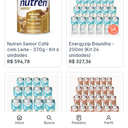
Nutren Senior Café
Energyzip Baunilha -
com Leite - 370g - Kit 6
200ml (Kit 24
unidades
unidades)
R$ 594,78
R$ 327,36
Início
Busca
Pedidos
Perfil