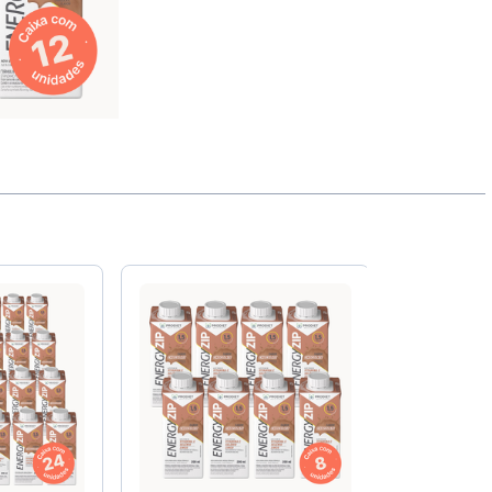
Peptamen®
Prodiet
ssego
Frasco Descartável 300ml
Novasourc
Resource®
Trophic