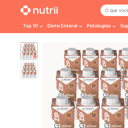
O que você 
Top 10
Dieta Enteral
Patologias
Su
Dieta 1.0 kcal
Pré e pós cirurgi
D
Dieta 1.2 kcal
Imunidade
E
Dieta 1.5 kcal
Câncer
F
Dieta Enteral Renal
Desnutrição
H
Dieta Enteral Infantil
Gastrointestinai
H
Isosource 1.5
Isosource
Dieta Enteral Especializada
Renal
P
Dieta Enteral Diabetes
Cicatrização
N
Normocalórica e Normoproteica
Diabetes