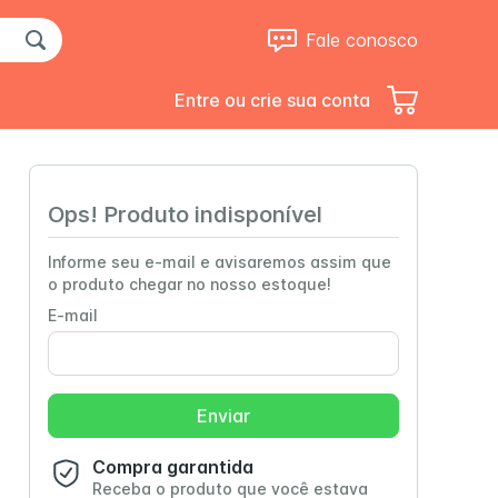
Fale conosco
Entre ou crie sua conta
Ops! Produto indisponível
Informe seu e-mail e avisaremos assim que
o produto chegar no nosso estoque!
E-mail
Up Clear
Trophic 1.5
Enviar
Compra garantida
Receba o produto que você estava