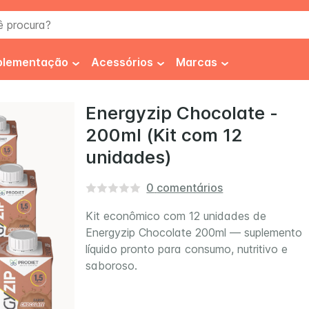
procura?
plementação
Acessórios
Marcas
co
iabetes
Frasco
FiberMais®
Energyzip Chocolate -
200ml (Kit com 12
spessante
Equipo
Fresenius
unidades)
ibra Alimentar
Seringa
Fresubin
ipercalórico
Higienização
0
comentários
Impact®
s
iperproteíco
Fixadores
Isosource®
Kit econômico com 12 unidades de
 Soya
Isosource Soya Fiber
Thicken 
Energyzip Chocolate 200ml — suplemento
roteínas
Luvas
Nestlé Health Science
líquido pronto para consumo, nutritivo e
saboroso.
utracêuticos
Novasource®
Nutren®