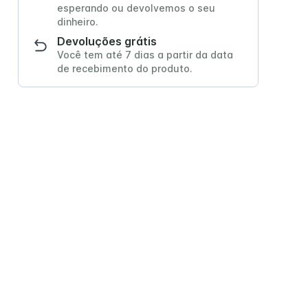
esperando ou devolvemos o seu
dinheiro.
Devoluções grátis
Você tem até 7 dias a partir da data
e Senior
Trophic Soya 1.2
de recebimento do produto.