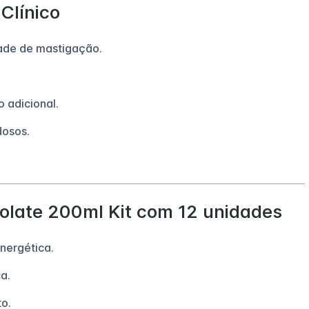
 Clínico
dade de mastigação.
 adicional.
dosos.
olate 200ml Kit com 12 unidades
nergética.
a.
o.