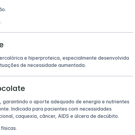
ão.
.
e
ercalórica e hiperproteica, especialmente desenvolvida
situações de necessidade aumentada.
ocolate
, garantindo o aporte adequado de energia e nutrientes
ente. Indicada para pacientes com necessidades
cional, caquexia, câncer, AIDS e úlcera de decúbito.
físicas.