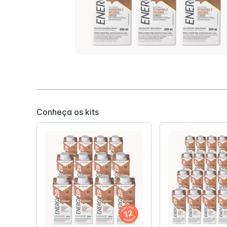
Hipercalórica e Hiperproteica
Disfagia
Hipercalorica e Normoproteica
Isosource Junior
Impact Pe
Conheça os kits