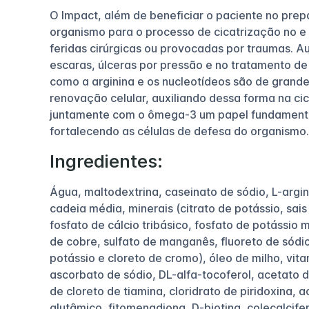
O Impact, além de beneficiar o paciente no prep
organismo para o processo de cicatrização no e p
feridas cirúrgicas ou provocadas por traumas. Au
escaras, úlceras por pressão e no tratamento de
como a arginina e os nucleotídeos são de grande
renovação celular, auxiliando dessa forma na ci
juntamente com o ômega-3 um papel fundamenta
fortalecendo as células de defesa do organismo.
Ingredientes:
Água, maltodextrina, caseinato de sódio, L-argini
cadeia média, minerais (citrato de potássio, sais
fosfato de cálcio tribásico, fosfato de potássio 
de cobre, sulfato de manganês, fluoreto de sódio
potássio e cloreto de cromo), óleo de milho, vita
ascorbato de sódio, DL-alfa-tocoferol, acetato d
de cloreto de tiamina, cloridrato de piridoxina, ac
glutâmico, fitomenadiona, D-biotina, colecalcife