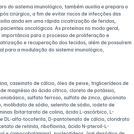
aro do sistema imunológico, também auxilia e prepara o
ós cirúrgico, a fim de evitar riscos de infecções das
xilia ainda em uma rápida cicatrização de feridas,
 pacientes oncológicos. As proteínas no modo geral,
 importância para o processo de proliferação e
catrização e recuperação dos tecidos, além de possuírem
l para a modulação do sistema imunológico,
na, caseinato de cálcio, óleo de peixe, triglicerídeos de
 de magnésio do ácido cítrico, cloreto de potássio,
monobásico, sulfato ferroso, sulfato de zinco, gluconato
, molibdato de sódio, selenito de sódio, iodeto de
minas (bitartarato de colina, ácido L-ascórbico, L-
e DL-alfa-tocoferila, D-pantotenato de cálcio, cloridrato
etato de retinila, riboflavina, ácido N-pteroil-L-
rol e cianocobalamina), nucleotídeos, (sal dissódico de