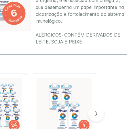
a arginina, é enriquecida com ômega 3,
Peptamen®
que desempenha um papel importante na
cicatrização e fortalecimento do sistema
Prodiet
imunológico.
ssego
Frasco Descartável 300ml
Novasourc
Resource®
ALÉRGICOS: CONTÉM DERIVADOS DE
Trophic
LEITE, SOJA E PEIXE