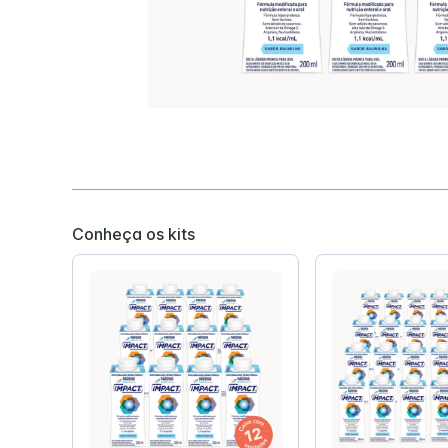
Hipercalórica e Hiperproteica
Disfagia
Hipercalorica e Normoproteica
Isosource Junior
Impact Pe
Conheça os kits