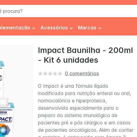
procura?
plementação
Acessórios
Marcas
co
iabetes
Frasco
FiberMais®
Impact Baunilha - 200ml
- Kit 6 unidades
spessante
Equipo
Fresenius
ibra Alimentar
Seringa
Fresubin
0
comentários
ipercalórico
Higienização
Impact®
O Impact é uma fórmula líquida
modificada para nutrição enteral ou oral,
s
iperproteíco
Fixadores
Isosource®
 Soya
Isosource Soya Fiber
Thicken 
normocalórica e hiperproteica,
roteínas
Luvas
Nestlé Health Science
desenvolvida especialmente para o
preparo do sistema imunológico de
utracêuticos
Novasource®
pacientes pré e pós cirúrgico e em casos
de pacientes oncológicos. Além de conter
Nutren®