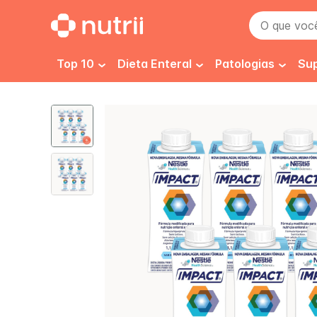
O que você 
Top 10
Dieta Enteral
Patologias
Su
Dieta 1.0 kcal
Pré e pós cirurgi
D
Dieta 1.2 kcal
Imunidade
E
Dieta 1.5 kcal
Câncer
F
Dieta Enteral Renal
Desnutrição
H
Dieta Enteral Infantil
Gastrointestinai
H
Isosource 1.5
Isosource
Dieta Enteral Especializada
Renal
P
Dieta Enteral Diabetes
Cicatrização
N
Normocalórica e Normoproteica
Diabetes