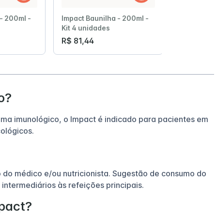
- 200ml -
Impact Baunilha - 200ml -
Impact Bau
Kit 4 unidades
Kit 6 unida
R$ 81,44
R$ 122,16
o?
tema imunológico, o Impact é indicado para pacientes em
ológicos.
o do médico e/ou nutricionista. Sugestão de consumo do
 intermediários às refeições principais.
mpact?