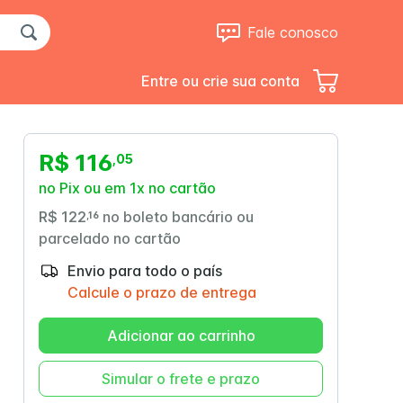
Fale conosco
Entre ou crie sua conta
R$ 116
,
05
no Pix ou em 1x no cartão
R$ 122
no boleto bancário ou
,
16
parcelado no cartão
Envio para todo o país
Up Clear
Trophic 1.5
Calcule o prazo de entrega
Adicionar ao carrinho
Simular o frete e prazo