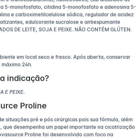
na 5-monofosfato, citidina 5-monofosfato e adenosina 5-
alina e carboximetilcelulose sódica, regulador de acidez
romatizantes, edulcorante sucralose e antiespumante
IVADOS DE LEITE, SOJA E PEIXE. NÃO CONTÉM GLÚTEN.
ente em local seco e fresco. Após aberta, conservar
o máximo 24h.
a indicação?
 E PEIXE.
urce Proline
e situações pré e pós cirúrgicas pois sua fórmula, além
3, que desempenha um papel importante na cicatrização
ovasource Proline foi desenvolvido com foco na