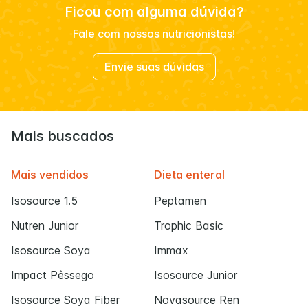
Ficou com alguma dúvida?
Fale com nossos nutricionistas!
Envie suas dúvidas
Mais buscados
Mais vendidos
Dieta enteral
Isosource 1.5
Peptamen
Nutren Junior
Trophic Basic
Isosource Soya
Immax
Impact Pêssego
Isosource Junior
Isosource Soya Fiber
Novasource Ren