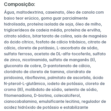
Composição:
Água, maltodextrina, caseinato, óleo de canola com
baixo teor erúcico, goma guar parcialmente
hidrolisada, proteína isolada de soja, óleo de milho,
triglicerídeos de cadeia média, proteína de ervilha,
citrato sódico, bitartarato de colina, sais de magnésio
do ácido cítrico, fosfato de cálcio tribásico, citrato de
cálcio, cloreto de potássio, L-ascorbato de sódio,
sulfato ferroso, acetato de DL-alfa-tocoferila, sulfato
de zinco, nicotinamida, sulfato de manganês (II),
gluconato de cobre, D-pantotenato de cálcio,
cloridrato de cloreto de tiamina, cloridrato de
piridoxina, riboflavina, palmitato de ascorbila, ácido
N-pteroil-L-glutâmico, iodeto de potássio, cloreto de
cromo (III), molibdato de sódio, selenito de sódio,
fitomenadiona, D-biotina, colecalciferol,
cianocobalamina, emulsificante lecitina, regulador de
acidez hidróxido de potássio e estabilizante