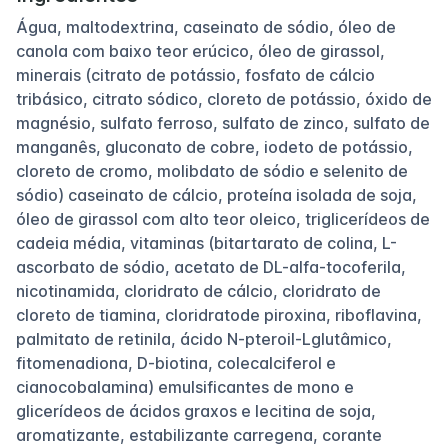
Água, maltodextrina, caseinato de sódio, óleo de
canola com baixo teor erúcico, óleo de girassol,
minerais (citrato de potássio, fosfato de cálcio
tribásico, citrato sódico, cloreto de potássio, óxido de
magnésio, sulfato ferroso, sulfato de zinco, sulfato de
manganês, gluconato de cobre, iodeto de potássio,
cloreto de cromo, molibdato de sódio e selenito de
sódio) caseinato de cálcio, proteína isolada de soja,
óleo de girassol com alto teor oleico, triglicerídeos de
cadeia média, vitaminas (bitartarato de colina, L-
ascorbato de sódio, acetato de DL-alfa-tocoferila,
nicotinamida, cloridrato de cálcio, cloridrato de
cloreto de tiamina, cloridratode piroxina, riboflavina,
palmitato de retinila, ácido N-pteroil-Lglutâmico,
fitomenadiona, D-biotina, colecalciferol e
cianocobalamina) emulsificantes de mono e
glicerídeos de ácidos graxos e lecitina de soja,
aromatizante, estabilizante carregena, corante