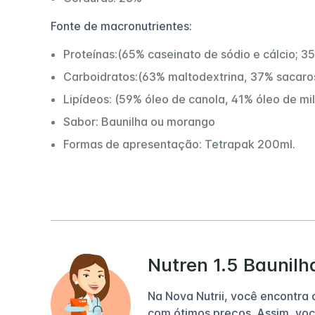
Fonte de macronutrientes:
Proteínas:(65% caseinato de sódio e cálcio; 35
Carboidratos:(63% maltodextrina, 37% sacaro
Lipídeos: (59% óleo de canola, 41% óleo de mi
Sabor: Baunilha ou morango
Formas de apresentação: Tetrapak 200ml.
Nutren 1.5 Baunilh
Na Nova Nutrii, você encontra
com ótimos preços. Assim, voc