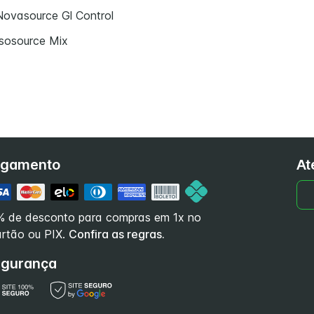
Novasource Gl Control
Isosource Mix
agamento
At
% de desconto para compras em 1x no
rtão ou PIX.
Confira as regras.
gurança