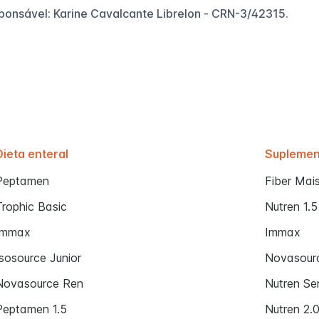
sponsável: Karine Cavalcante Librelon - CRN-3/42315.
Dieta enteral
Supleme
Peptamen
Fiber Mai
Trophic Basic
Nutren 1.5
Immax
Immax
Isosource Junior
Novasourc
Novasource Ren
Nutren Se
Peptamen 1.5
Nutren 2.