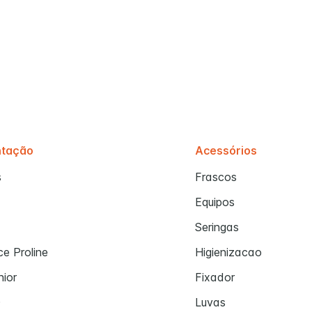
ntação
Acessórios
s
Frascos
Equipos
Seringas
e Proline
Higienizacao
nior
Fixador
0
Luvas