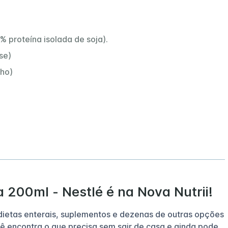
% proteína isolada de soja).
se)
lho)
a 200ml - Nestlé é na Nova Nutrii!
 dietas enterais, suplementos e dezenas de outras opções
ê encontra o que precisa sem sair de casa e ainda pode