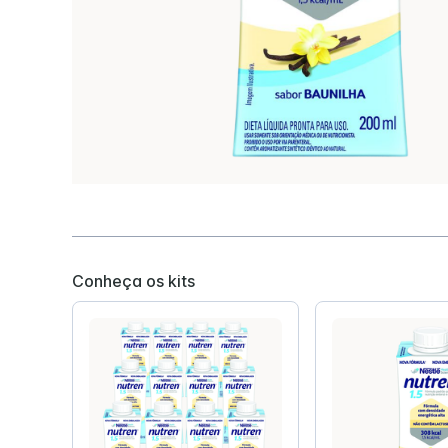
Hipercalórica e Hiperproteica
Disfagia
Hipercalorica e Normoproteica
Isosource Junior
Impact Pe
Conheça os kits