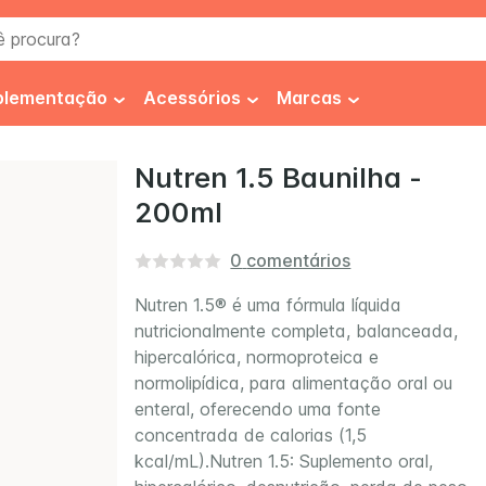
procura?
plementação
Acessórios
Marcas
co
iabetes
Frasco
FiberMais®
Nutren 1.5 Baunilha -
200ml
spessante
Equipo
Fresenius
ibra Alimentar
Seringa
Fresubin
0
comentários
ipercalórico
Higienização
Impact®
Nutren 1.5® é uma fórmula líquida
nutricionalmente completa, balanceada,
s
iperproteíco
Fixadores
Isosource®
 Soya
Isosource Soya Fiber
Thicken 
hipercalórica, normoproteica e
roteínas
Luvas
Nestlé Health Science
normolipídica, para alimentação oral ou
enteral, oferecendo uma fonte
utracêuticos
Novasource®
concentrada de calorias (1,5
kcal/mL).Nutren 1.5: Suplemento oral,
Nutren®