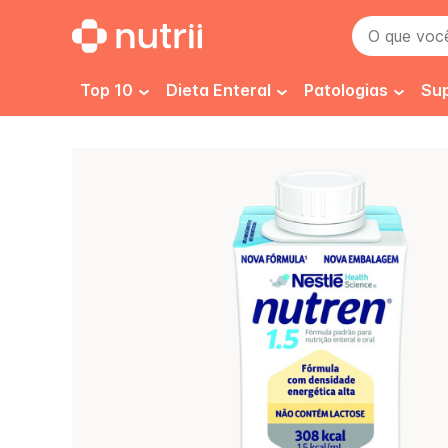
O que você 
Top 10
Dieta Enteral
Patologias
Su
Dieta 1.0 kcal
Pré e pós cirurgi
D
Dieta 1.2 kcal
Imunidade
E
Dieta 1.5 kcal
Câncer
F
Dieta Enteral Renal
Desnutrição
H
Dieta Enteral Infantil
Gastrointestinai
H
Isosource 1.5
Isosource
Dieta Enteral Especializada
Renal
P
Dieta Enteral Diabetes
Cicatrização
N
Normocalórica e Normoproteica
Diabetes