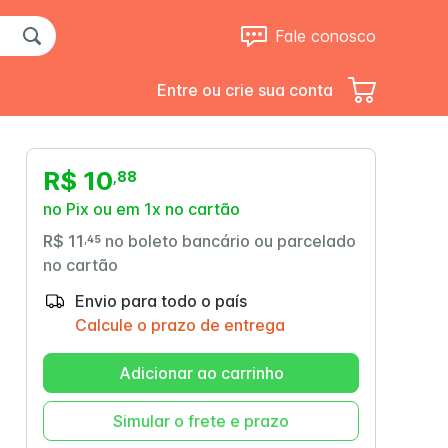
Fale conosco
Entre ou crie sua conta
R$ 10
,
88
no Pix ou em 1x no cartão
R$ 11
no boleto bancário ou parcelado
,
45
no cartão
Envio para todo o país
Up Clear
Trophic 1.5
Calcule o prazo de entrega
Adicionar ao carrinho
Simular o frete e prazo