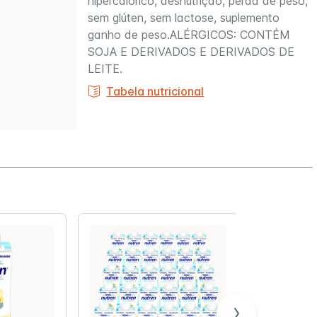
hipercalórico, desnutrição, perda de peso,
Peptamen®
sem glúten, sem lactose, suplemento
ganho de peso.ALÉRGICOS: CONTÉM
Prodiet
SOJA E DERIVADOS E DERIVADOS DE
ssego
Frasco Descartável 300ml
Novasourc
LEITE.
Resource®
Tabela nutricional
Trophic