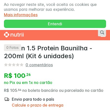
Ao navegar neste site, você aceita os cookies que
usamos para melhorar sua experiência.
Mais informações
Entendi
Nutren 1.5 Protein Baunilha -
0
Fotos
200ml (Kit 6 unidades)
0
comentários
R$ 100
,
26
no Pix ou em 1x no cartão
R$ 105
no boleto bancário ou parcelado no cartão
,
54
Envio para todo o país
Calcule o prazo de entrega