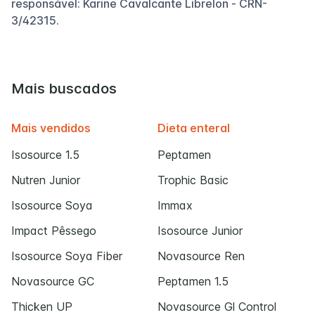
responsável: Karine Cavalcante Librelon - CRN-
3/42315.
Mais buscados
Mais vendidos
Dieta enteral
Isosource 1.5
Peptamen
Nutren Junior
Trophic Basic
Isosource Soya
Immax
Impact Pêssego
Isosource Junior
Isosource Soya Fiber
Novasource Ren
Novasource GC
Peptamen 1.5
Thicken UP
Novasource Gl Control