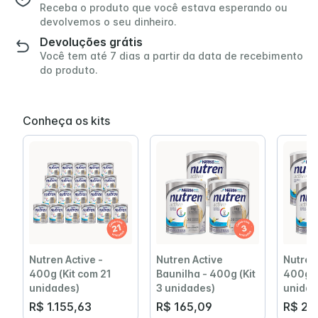
Receba o produto que você estava esperando ou
devolvemos o seu dinheiro.
Devoluções grátis
Você tem até 7 dias a partir da data de recebimento
do produto.
Conheça os kits
Nutren Active -
Nutren Active
Nutren 
400g (Kit com 21
Baunilha - 400g (Kit
400g (
unidades)
3 unidades)
unidad
R$ 1.155,63
R$ 165,09
R$ 22