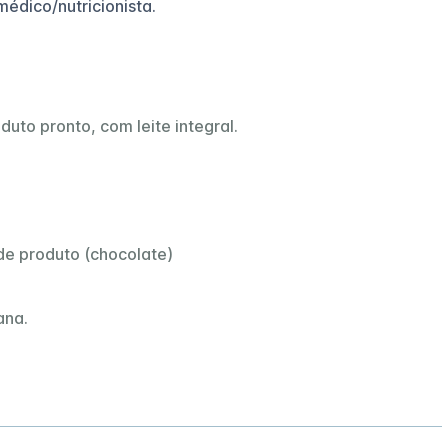
édico/nutricionista.
uto pronto, com leite integral.
 de produto (chocolate)
ana.