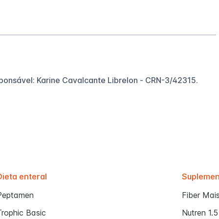
sponsável: Karine Cavalcante Librelon - CRN-3/42315.
Dieta enteral
Supleme
Peptamen
Fiber Mai
Trophic Basic
Nutren 1.5