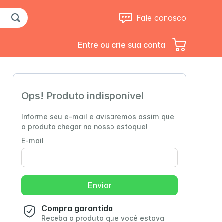
Fale conosco
Entre ou crie sua conta
Ops! Produto indisponível
Informe seu e-mail e avisaremos assim que
o produto chegar no nosso estoque!
E-mail
Up Clear
Trophic 1.5
Enviar
Compra garantida
Receba o produto que você estava