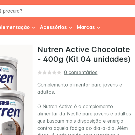
procura?
plementação
Acessórios
Marcas
co
iabetes
Frasco
FiberMais®
Nutren Active Chocolate
- 400g (Kit 04 unidades)
spessante
Equipo
Fresenius
ibra Alimentar
Seringa
Fresubin
0
comentários
ipercalórico
Higienização
Impact®
Complemento alimentar para jovens e
adultos.
s
iperproteíco
Fixadores
Isosource®
 Soya
Isosource Soya Fiber
Thicken 
roteínas
Luvas
Nestlé Health Science
O Nutren Active é o complemento
alimentar da Nestlé para jovens e adultos
utracêuticos
Novasource®
que buscam mais disposição e energia
contra aquela fadiga do dia-a-dia. Além
Nutren®