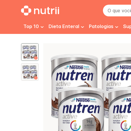
O que você 
Top 10
Dieta Enteral
Patologias
Su
Dieta 1.0 kcal
Pré e pós cirurgi
D
Dieta 1.2 kcal
Imunidade
E
Dieta 1.5 kcal
Câncer
F
Dieta Enteral Renal
Desnutrição
H
Dieta Enteral Infantil
Gastrointestinai
H
Isosource 1.5
Isosource
Dieta Enteral Especializada
Renal
P
Dieta Enteral Diabetes
Cicatrização
N
Normocalórica e Normoproteica
Diabetes