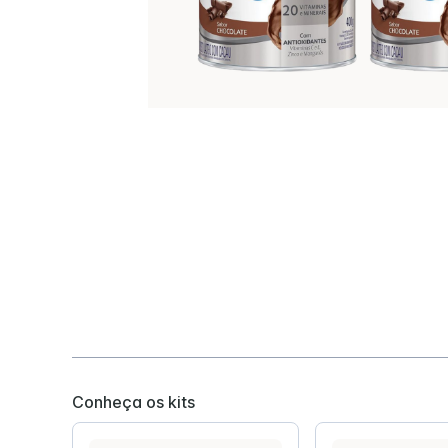
Hipercalórica e Hiperproteica
Disfagia
Hipercalorica e Normoproteica
Isosource Junior
Impact Pe
Conheça os kits