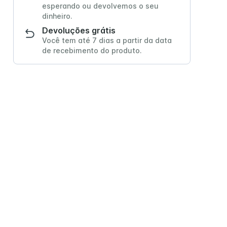
esperando ou devolvemos o seu
dinheiro.
Devoluções grátis
Você tem até 7 dias a partir da data
e Senior
Trophic Soya 1.2
de recebimento do produto.