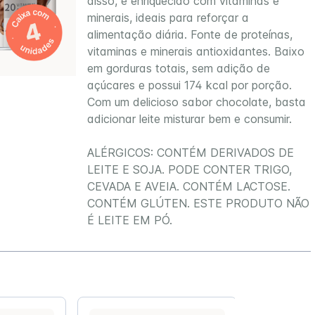
disso, é enriquecido com vitaminas e
Peptamen®
minerais, ideais para reforçar a
alimentação diária. Fonte de proteínas,
Prodiet
vitaminas e minerais antioxidantes. Baixo
ssego
Frasco Descartável 300ml
Novasourc
em gorduras totais, sem adição de
Resource®
açúcares e possui 174 kcal por porção.
Trophic
Com um delicioso sabor chocolate, basta
adicionar leite misturar bem e consumir.
ALÉRGICOS: CONTÉM DERIVADOS DE
LEITE E SOJA. PODE CONTER TRIGO,
CEVADA E AVEIA. CONTÉM LACTOSE.
CONTÉM GLÚTEN. ESTE PRODUTO NÃO
É LEITE EM PÓ.