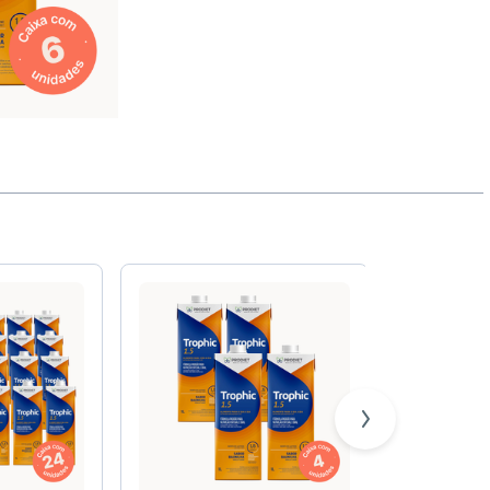
Peptamen®
Prodiet
ssego
Frasco Descartável 300ml
Novasourc
Resource®
Trophic