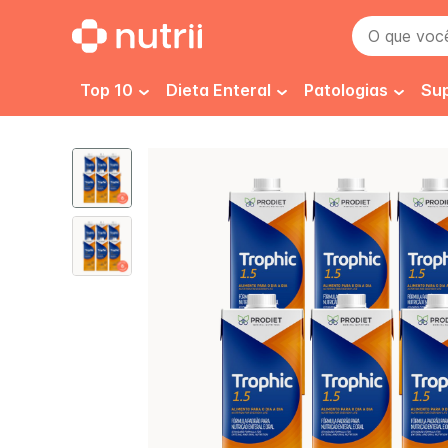
O que você 
Top 10
Dieta Enteral
Patologias
Su
Dieta 1.0 kcal
Pré e pós cirurgi
D
Dieta 1.2 kcal
Imunidade
E
Dieta 1.5 kcal
Câncer
F
Dieta Enteral Renal
Desnutrição
H
Dieta Enteral Infantil
Gastrointestinai
H
Isosource 1.5
Isosource
Dieta Enteral Especializada
Renal
P
Dieta Enteral Diabetes
Cicatrização
N
Normocalórica e Normoproteica
Diabetes