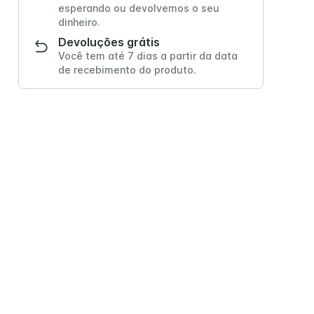
esperando ou devolvemos o seu
dinheiro.
Devoluções grátis
Você tem até 7 dias a partir da data
e Senior
Trophic Soya 1.2
de recebimento do produto.