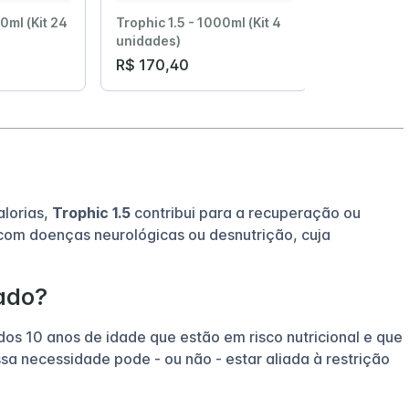
0ml (Kit 24
Trophic 1.5 - 1000ml (Kit 4
Trophic 1.5
unidades)
unidades)
R$ 170,40
R$ 255,6
alorias,
Trophic 1.5
contribui para a recuperação ou
com doenças neurológicas ou desnutrição, cuja
cado?
dos 10 anos de idade que estão em risco nutricional e que
a necessidade pode - ou não - estar aliada à restrição