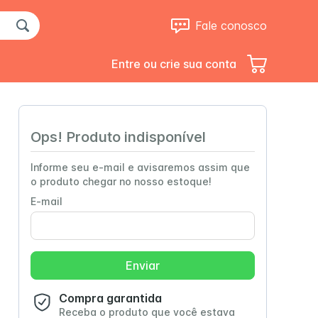
Fale conosco
Entre ou crie sua conta
Ops! Produto indisponível
Informe seu e-mail e avisaremos assim que
o produto chegar no nosso estoque!
E-mail
Up Clear
Trophic 1.5
Enviar
Compra garantida
Receba o produto que você estava