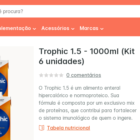
procura?
plementação
Acessórios
Marcas
co
iabetes
Frasco
FiberMais®
Trophic 1.5 - 1000ml (Kit
6 unidades)
spessante
Equipo
Fresenius
ibra Alimentar
Seringa
Fresubin
0
comentários
ipercalórico
Higienização
Impact®
O Trophic 1.5 é um alimento enteral
hipercalórico e normoproteico. Sua
s
iperproteíco
Fixadores
Isosource®
 Soya
Isosource Soya Fiber
Thicken 
fórmula é composta por um exclusivo mix
roteínas
Luvas
Nestlé Health Science
de proteínas, que contribui para fortalecer
o sistema imunológico de quem o ingere.
utracêuticos
Novasource®
Tabela nutricional
Nutren®