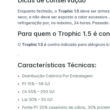
Dicas de conservação
Enquanto fechado, o
Trophic 1.5
deve ser armaze
seco, e não deve ser exposto a calor excessivo
refrigeração por, no máximo, 24 horas. Passado
Para quem o Trophic 1.5 é co
O
Trophic 1.5
é contra indicado para alérgicos à p
.
Características Técnicas:
Distribuição Calórica Por Embalagem:
Pt 15% – 58 G/l
Ch 55% – 200 G/l
Lip 30% – 50 G/l
Fonte Pt: 55% caseinato de cálcio, 30% proteín