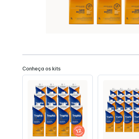
Hipercalórica e Hiperproteica
Disfagia
Hipercalorica e Normoproteica
Isosource Junior
Impact Pe
Conheça os kits