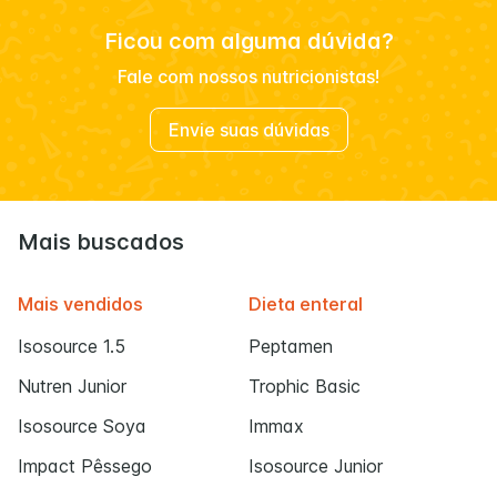
Ficou com alguma dúvida?
Fale com nossos nutricionistas!
Envie suas dúvidas
Mais buscados
Mais vendidos
Dieta enteral
Isosource 1.5
Peptamen
Nutren Junior
Trophic Basic
Isosource Soya
Immax
Impact Pêssego
Isosource Junior